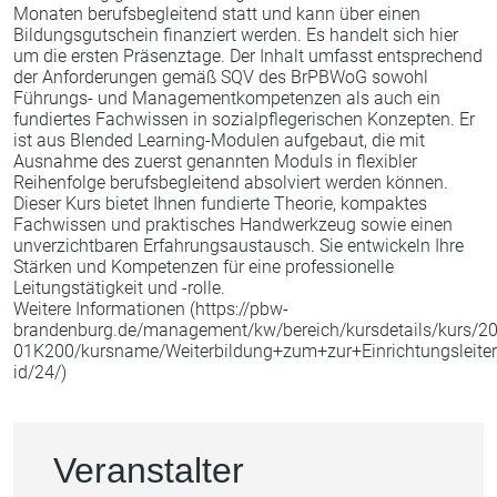
Pflegemonitor
Monaten berufsbegleitend statt und kann über einen
Bildungsgutschein finanziert werden. Es handelt sich hier
um die ersten Präsenztage. Der Inhalt umfasst entsprechend
der Anforderungen gemäß SQV des BrPBWoG sowohl
Kontakt
Führungs- und Managementkompetenzen als auch ein
fundiertes Fachwissen in sozialpflegerischen Konzepten. Er
ist aus Blended Learning-Modulen aufgebaut, die mit
Ausnahme des zuerst genannten Moduls in flexibler
Reihenfolge berufsbegleitend absolviert werden können.
Brandenburger
Dieser Kurs bietet Ihnen fundierte Theorie, kompaktes
Fachwissen und praktisches Handwerkzeug sowie einen
Pflegefachtag
unverzichtbaren Erfahrungsaustausch. Sie entwickeln Ihre
Stärken und Kompetenzen für eine professionelle
Leitungstätigkeit und -rolle.
2026
Weitere Informationen (https://pbw-
brandenburg.de/management/kw/bereich/kursdetails/kurs/20
01K200/kursname/Weiterbildung+zum+zur+Einrichtungsleiteri
id/24/)
Veranstalter