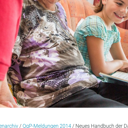
enarchiv
/
QgP-Meldungen 2014
/ Neues Handbuch der Da